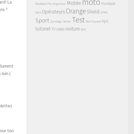
moto
ant! La
Mobile
musique
MacBook Pro
migration
ans ?
Orange
Opérateurs
Shield
NAS
SPMC
Test
Sport
tips
Synology
Séries
Test Express
tutoriel
voiture
TV
vidéo
Wifi
solument
loin (
blettes
pour ton