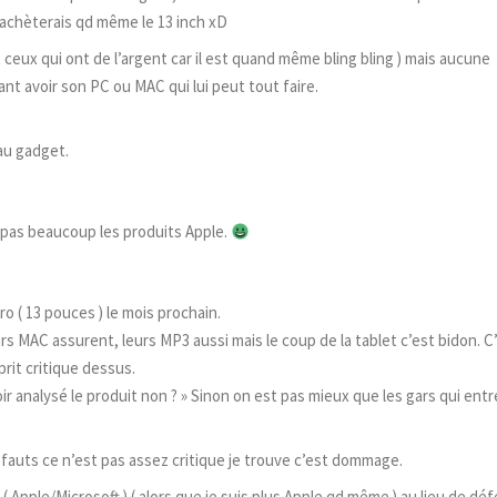
j’achèterais qd même le 13 inch xD
t ceux qui ont de l’argent car il est quand même bling bling ) mais aucune
t avoir son PC ou MAC qui lui peut tout faire.
eau gadget.
s pas beaucoup les produits Apple.
ro ( 13 pouces ) le mois prochain.
eurs MAC assurent, leurs MP3 aussi mais le coup de la tablet c’est bidon. C
rit critique dessus.
oir analysé le produit non ? » Sinon on est pas mieux que les gars qui ent
défauts ce n’est pas assez critique je trouve c’est dommage.
Apple/Microsoft ) ( alors que je suis plus Apple qd même ) au lieu de dé