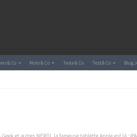
vers & Co
Moto & Co
Tesla & Co
Test & Co
Blog J
es Geek et autres NERD), la fameuse tablette Apple est là : iP