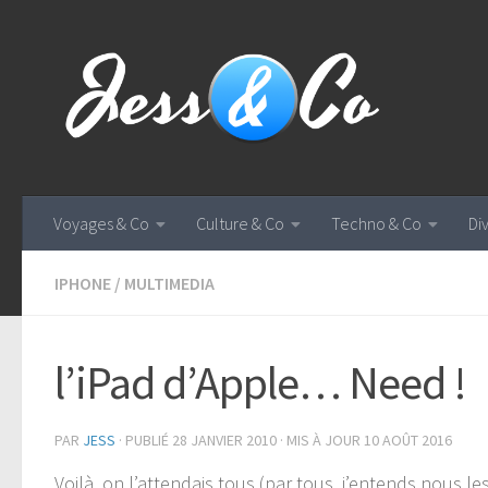
Skip to content
Voyages & Co
Culture & Co
Techno & Co
Di
IPHONE
/
MULTIMEDIA
l’iPad d’Apple… Need !
PAR
JESS
· PUBLIÉ
28 JANVIER 2010
· MIS À JOUR
10 AOÛT 2016
Voilà, on l’attendais tous (par tous, j’entends nous l