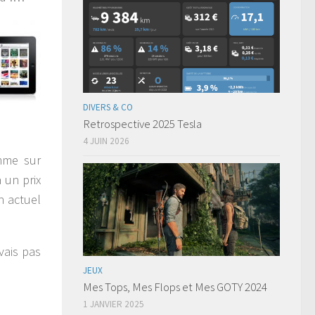
DIVERS & CO
Retrospective 2025 Tesla
4 JUIN 2026
omme sur
 un prix
n actuel
vais pas
JEUX
Mes Tops, Mes Flops et Mes GOTY 2024
1 JANVIER 2025