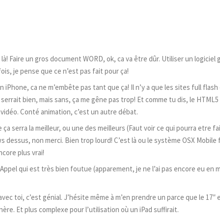
à! Faire un gros document WORD, ok, ca va être dûr. Utiliser un logiciel
s, je pense que ce n’est pas fait pour ça!
 iPhone, ca ne m’embête pas tant que ça! Il n’y a que les sites full flash
ça serrait bien, mais sans, ça me gêne pas trop! Et comme tu dis, le HTML5
vidéo. Conté animation, c’est un autre débat.
ça serra la meilleur, ou une des meilleurs (Faut voir ce qui pourra etre fa
 dessus, non merci. Bien trop lourd! C’est là ou le système OSX Mobile 
ncore plus vrai!
Appel qui est très bien foutue (apparement, je ne l’ai pas encore eu en m
 avec toi, c’est génial. J’hésite même à m’en prendre un parce que le 17″
e. Et plus complexe pour l’utilisation où un iPad suffirait.