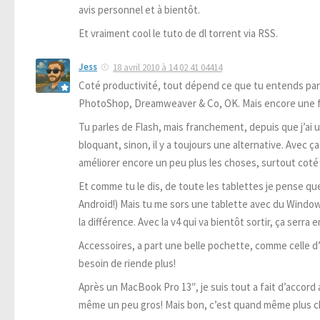
avis personnel et à bientôt.
Et vraiment cool le tuto de dl torrent via RSS.
Jess
18 avril 2010 à 14 02 41 04414
Coté productivité, tout dépend ce que tu entends par l
PhotoShop, Dreamweaver & Co, OK. Mais encore une foi
Tu parles de Flash, mais franchement, depuis que j’ai un
bloquant, sinon, il y a toujours une alternative. Avec 
améliorer encore un peu plus les choses, surtout coté 
Et comme tu le dis, de toute les tablettes je pense que 
Android!) Mais tu me sors une tablette avec du Windows
la différence. Avec la v4 qui va bientôt sortir, ça serra e
Accessoires, a part une belle pochette, comme celle d’
besoin de riende plus!
Après un MacBook Pro 13″, je suis tout a fait d’accord
même un peu gros! Mais bon, c’est quand même plus chèr