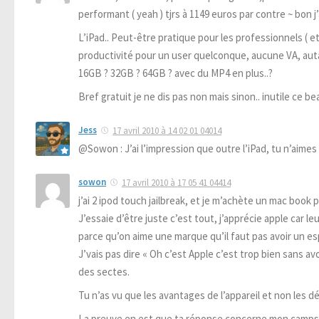
performant ( yeah ) tjrs à 1149 euros par contre ~ bon 
L’iPad.. Peut-être pratique pour les professionnels ( e
productivité pour un user quelconque, aucune VA, autan
16GB ? 32GB ? 64GB ? avec du MP4 en plus..?
Bref gratuit je ne dis pas non mais sinon.. inutile ce b
Jess
17 avril 2010 à 14 02 01 04014
@Sowon : J’ai l’impression que outre l’iPad, tu n’aime
sowon
17 avril 2010 à 17 05 41 04414
j’ai 2 ipod touch jailbreak, et je m’achète un mac book p
J’essaie d’être juste c’est tout, j’apprécie apple car l
parce qu’on aime une marque qu’il faut pas avoir un esp
J’vais pas dire « Oh c’est Apple c’est trop bien sans av
des sectes.
Tu n’as vu que les avantages de l’appareil et non les 
La preuve en est que ta réponse concerne mon camps ( 