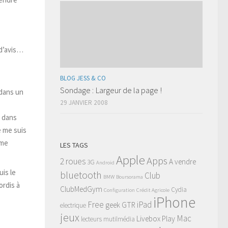
 d’avis…
BLOG JESS & CO
Sondage : Largeur de la page !
 dans un
29 JANVIER 2008
é dans
e me suis
ême
LES TAGS
Apple
Apps
2 roues
A vendre
3G
Android
uis le
bluetooth
Club
BMW
Boursorama
ordis à
ClubMedGym
Cydia
Configuration
Crédit Agricole
iPhone
Free
iPad
geek
GTR
electrique
jeux
Mac
Livebox Play
lecteurs mutilmédia