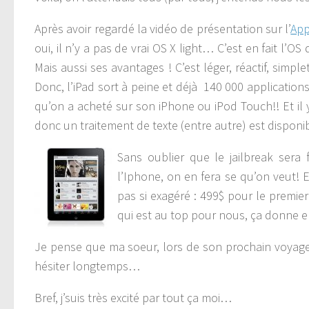
Après avoir regardé la vidéo de présentation sur l’
App
oui, il n’y a pas de vrai OS X light… C’est en fait l’
Mais aussi ses avantages ! C’est léger, réactif, simp
Donc, l’iPad sort à peine et déjà 140 000 applicatio
qu’on a acheté sur son iPhone ou iPod Touch!! Et il y
donc un traitement de texte (entre autre) est disponi
Sans oublier que le jailbreak sera
l’Iphone, on en fera se qu’on veut! E
pas si exagéré : 499$ pour le premie
qui est au top pour nous, ça donne en
Je pense que ma soeur, lors de son prochain voyage 
hésiter longtemps…
Bref, j’suis très excité par tout ça moi…