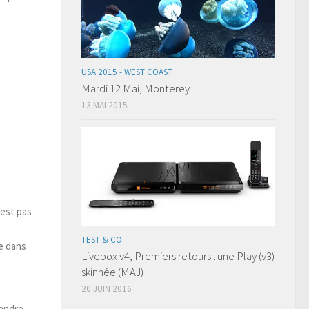
USA 2015 - WEST COAST
Mardi 12 Mai, Monterey
13 MAI 2015
’est pas
TEST & CO
re dans
Livebox v4, Premiers retours : une Play (v3)
skinnée (MAJ)
20 JUIN 2016
fendre