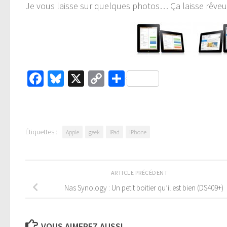
Je vous laisse sur quelques photos… Ça laisse rêve
Facebook
Bluesky
X
Copy
Partager
Link
Étiquettes :
Apple
geek
iPad
iPhone
ARTICLE PRÉCÉDENT
Nas Synology : Un petit boitier qu’il est bien (DS409+)
VOUS AIMEREZ AUSSI...