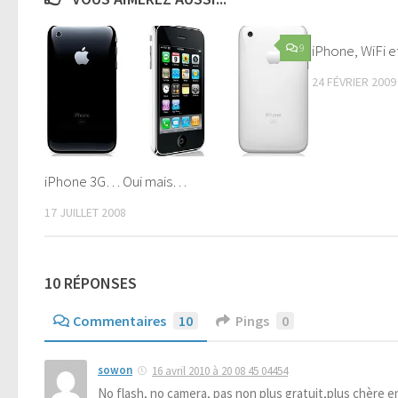
9
iPhone, WiFi et
24 FÉVRIER 2009
iPhone 3G… Oui mais…
17 JUILLET 2008
10 RÉPONSES
Commentaires
10
Pings
0
sowon
16 avril 2010 à 20 08 45 04454
No flash, no camera, pas non plus gratuit,plus chère 