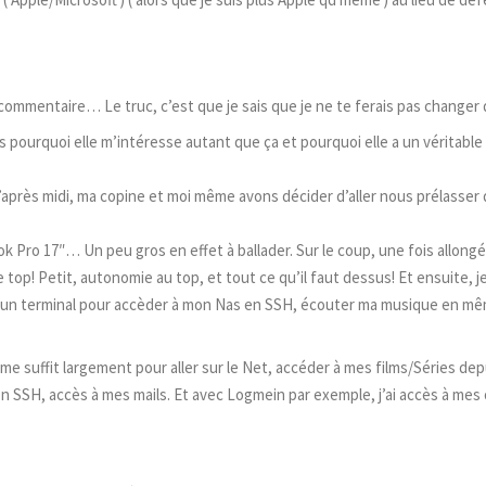
n commentaire… Le truc, c’est que je sais que je ne te ferais pas changer
 pourquoi elle m’intéresse autant que ça et pourquoi elle a un véritable
après midi, ma copine et moi même avons décider d’aller nous prélasser
ok Pro 17″… Un peu gros en effet à ballader. Sur le coup, une fois allong
e top! Petit, autonomie au top, et tout ce qu’il faut dessus! Et ensuite, j
Web, un terminal pour accèder à mon Nas en SSH, écouter ma musique en m
a me suffit largement pour aller sur le Net, accéder à mes films/Séries dep
 en SSH, accès à mes mails. Et avec Logmein par exemple, j’ai accès à mes 