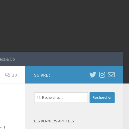
ess & Co
10
SUIVRE :
Rechercher :
LES DERNIERS ARTICLES
Ad !…