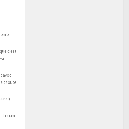
 genre
 que c’est
 va
it avec
fait toute
ains!)
 est quand