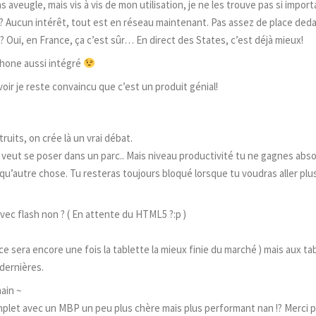
s aveugle, mais vis à vis de mon utilisation, je ne les trouve pas si import
B ? Aucun intérêt, tout est en réseau maintenant. Pas assez de place ded
Oui, en France, ça c’est sûr… En direct des States, c’est déjà mieux!
iPhone aussi intégré
voir je reste convaincu que c’est un produit génial!
uits, on crée là un vrai débat.
 veut se poser dans un parc.. Mais niveau productivité tu ne gagnes ab
u’autre chose. Tu resteras toujours bloqué lorsque tu voudras aller plus 
avec flash non ? ( En attente du HTML5 ?:p )
ue ce sera encore une fois la tablette la mieux finie du marché ) mais aux ta
 dernières.
ain ~
complet avec un MBP un peu plus chère mais plus performant nan !? Merci 