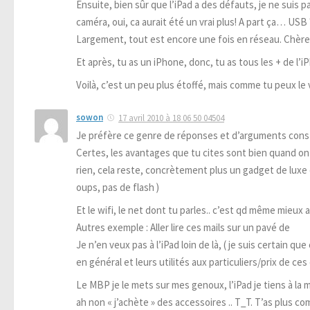
Ensuite, bien sûr que l’iPad a des défauts, je ne suis pa
caméra, oui, ca aurait été un vrai plus! A part ça… US
Largement, tout est encore une fois en réseau. Chère? 
Et après, tu as un iPhone, donc, tu as tous les + de l’
Voilà, c’est un peu plus étoffé, mais comme tu peux le 
sowon
17 avril 2010 à 18 06 50 04504
Je préfère ce genre de réponses et d’arguments constr
Certes, les avantages que tu cites sont bien quand on
rien, cela reste, concrètement plus un gadget de luxe q
oups, pas de flash )
Et le wifi, le net dont tu parles.. c’est qd même mieux 
Autres exemple : Aller lire ces mails sur un pavé de
Je n’en veux pas à l’iPad loin de là, ( je suis certain q
en général et leurs utilités aux particuliers/prix de ces
Le MBP je le mets sur mes genoux, l’iPad je tiens à la m
ah non « j’achète » des accessoires .. T_T. T’as plus 