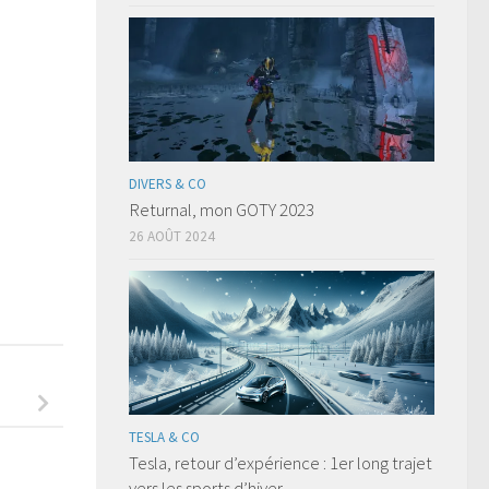
DIVERS & CO
Returnal, mon GOTY 2023
26 AOÛT 2024
TESLA & CO
Tesla, retour d’expérience : 1er long trajet
vers les sports d’hiver