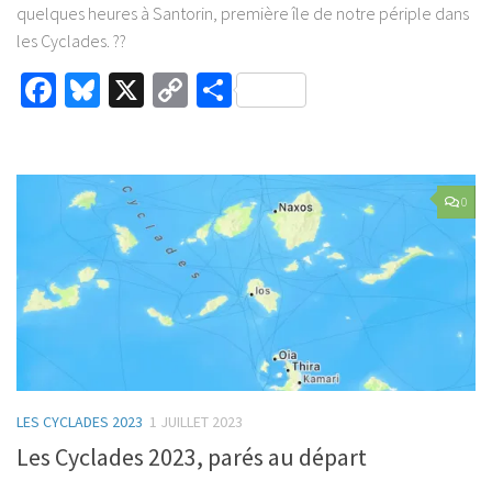
quelques heures à Santorin, première île de notre périple dans
les Cyclades. ??
Facebook
Bluesky
X
Copy
Partager
Link
0
LES CYCLADES 2023
1 JUILLET 2023
Les Cyclades 2023, parés au départ