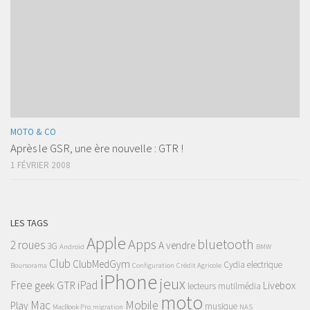
MOTO & CO
Après le GSR, une ère nouvelle : GTR !
1 FÉVRIER 2008
LES TAGS
Apple
Apps
bluetooth
2 roues
A vendre
3G
Android
BMW
Club
ClubMedGym
Cydia
electrique
Boursorama
Configuration
Crédit Agricole
iPhone
jeux
Free
iPad
geek
GTR
Livebox
lecteurs mutilmédia
moto
Mac
Mobile
Play
musique
MacBook Pro
migration
NAS