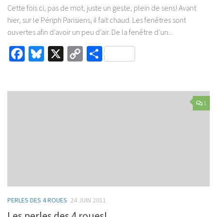
Cette fois ci, pas de mot, juste un geste, plein de sens! Avant
hier, sur le Périph Parisiens, il fait chaud. Les fenêtres sont
ouvertes afin d’avoir un peu d’air. De la fenêtre d’un...
Facebook
Bluesky
X
Copy
Partager
Link
1
PERLES DES 4 ROUES
24 JUIN 2011
Les perles des 4 roues!