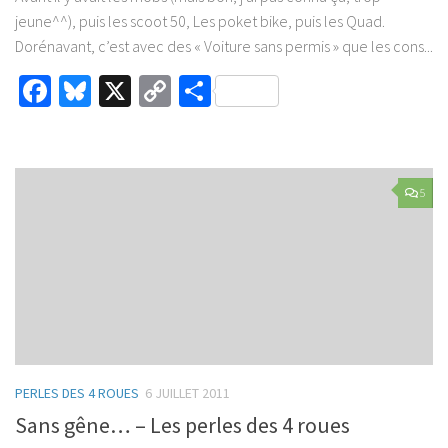
jeune^^), puis les scoot 50, Les poket bike, puis les Quad.
Dorénavant, c’est avec des « Voiture sans permis » que les cons...
Facebook
Bluesky
X
Copy
Partager
Link
5
PERLES DES 4 ROUES
6 JUILLET 2011
Sans gêne… – Les perles des 4 roues