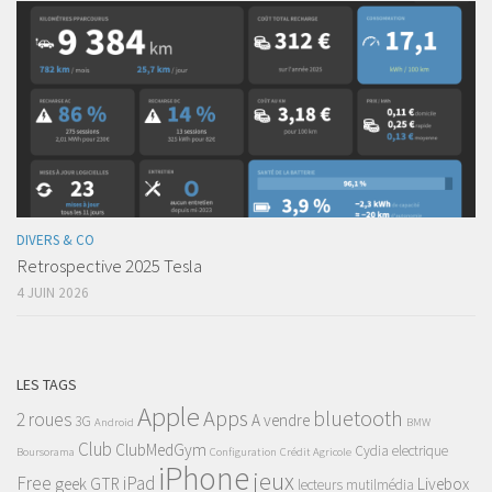
DIVERS & CO
Retrospective 2025 Tesla
4 JUIN 2026
LES TAGS
Apple
Apps
bluetooth
2 roues
A vendre
3G
Android
BMW
Club
ClubMedGym
Cydia
electrique
Boursorama
Configuration
Crédit Agricole
iPhone
jeux
Free
iPad
geek
GTR
Livebox
lecteurs mutilmédia