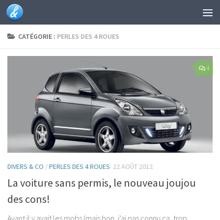
Skip to content
CATÉGORIE :
PERLES DES 4 ROUES
4
DIVERS & CO
/
PERLES DES 4 ROUES
22 AOÛT 2012
La voiture sans permis, le nouveau joujou
des cons!
Avant il y avait les mobs (mais bon, j’ai pas connu ça, trop