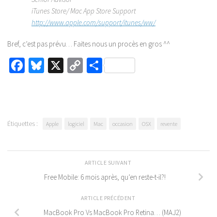
iTunes Store/ Mac App Store Support
http://www.apple.com/support/itunes/ww/
Bref, c’est pas prévu… Faites nous un procès en gros ^^
Facebook
Bluesky
X
Copy
Partager
Link
Étiquettes :
Apple
logiciel
Mac
occasion
OSX
revente
ARTICLE SUIVANT
Free Mobile: 6 mois après, qu’en reste-t-il?!
ARTICLE PRÉCÉDENT
MacBook Pro Vs MacBook Pro Retina… (MAJ2)