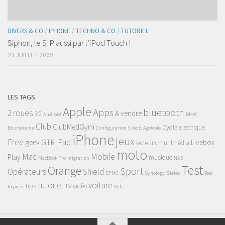
DIVERS & CO
/
IPHONE
/
TECHNO & CO
/
TUTORIEL
Siphon, le SIP aussi par l’iPod Touch !
23 JUILLET 2009
LES TAGS
Apple
Apps
bluetooth
2 roues
A vendre
3G
Android
BMW
Club
ClubMedGym
Cydia
electrique
Boursorama
Configuration
Crédit Agricole
iPhone
jeux
Free
iPad
geek
GTR
Livebox
lecteurs mutilmédia
moto
Mac
Mobile
Play
musique
MacBook Pro
migration
NAS
Test
Orange
Sport
Opérateurs
Shield
SPMC
Synology
Séries
Test
tutoriel
voiture
tips
TV
vidéo
Express
Wifi