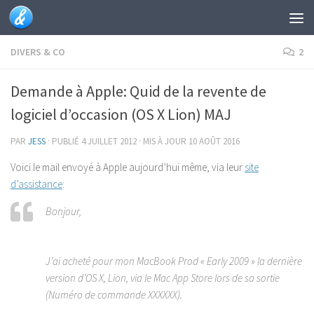
Skip to content
DIVERS & CO
2
Demande à Apple: Quid de la revente de
logiciel d’occasion (OS X Lion) MAJ
PAR
JESS
· PUBLIÉ
4 JUILLET 2012
· MIS À JOUR
10 AOÛT 2016
Voici le mail envoyé à Apple aujourd’hui même, via leur
site
d’assistance
:
Bonjour,
J’ai acheté pour mon MacBook Prod « Early 2009 » la dernière
version d’OS X, Lion, via le Mac App Store lors de sa sortie
(Numéro de commande XXXXXX).