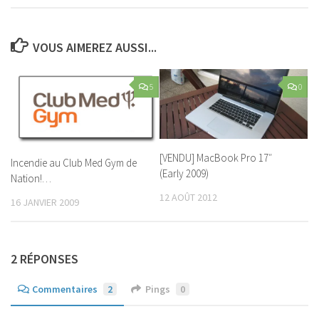
VOUS AIMEREZ AUSSI...
5
0
[VENDU] MacBook Pro 17″
Incendie au Club Med Gym de
(Early 2009)
Nation!…
12 AOÛT 2012
16 JANVIER 2009
2 RÉPONSES
Commentaires
2
Pings
0