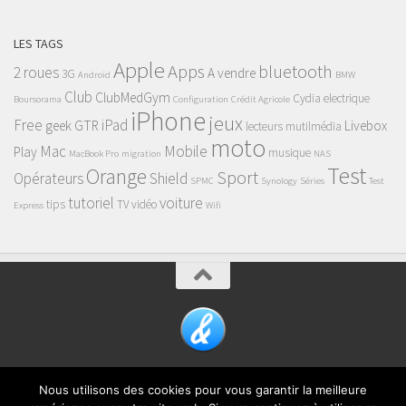
LES TAGS
Apple
Apps
bluetooth
2 roues
A vendre
3G
Android
BMW
Club
ClubMedGym
Cydia
electrique
Boursorama
Configuration
Crédit Agricole
iPhone
jeux
Free
iPad
geek
GTR
Livebox
lecteurs mutilmédia
moto
Mac
Mobile
Play
musique
MacBook Pro
migration
NAS
Test
Orange
Sport
Opérateurs
Shield
SPMC
Synology
Séries
Test
tutoriel
voiture
tips
TV
vidéo
Express
Wifi
Fièrement propulsé par
- Conçu par
Thème Hueman
Nous utilisons des cookies pour vous garantir la meilleure