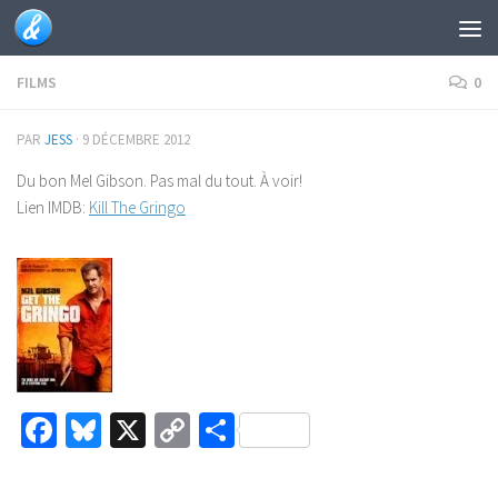
Skip to content
FILMS
0
PAR
JESS
·
9 DÉCEMBRE 2012
Du bon Mel Gibson. Pas mal du tout. À voir!
Lien IMDB:
Kill The Gringo
Facebook
Bluesky
X
Copy
Partager
Link