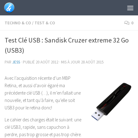
Skip to content
TECHNO & CO
/
TEST & CO
0
Test Clé USB : Sandisk Cruzer extreme 32 Go
(USB3)
PAR
JESS
· PUBLIÉ
20 AOÛT 2012
· MIS À JOUR
28 AOÛT 2015
Avec l’acquisition récente d’un MBP
Retina, et aussi d’avoir égaré ma
précédente clé USB (…), il m’en fallait une
nouvelle, et tant qu’à faire, qu’elle soit
USB3 pour le retina donc!
Le cahier des charges était le suivant: une
clé USB3, rapide, sans capuchon à
perdre, pas trop grosse et pas trop chère.