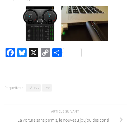
Facebook
Bluesky
X
Copy
Partager
Link
Étiquettes :
Clé USB
Test
ARTICLE SUIVANT
La voiture sans permis, le nouveau joujou des cons!