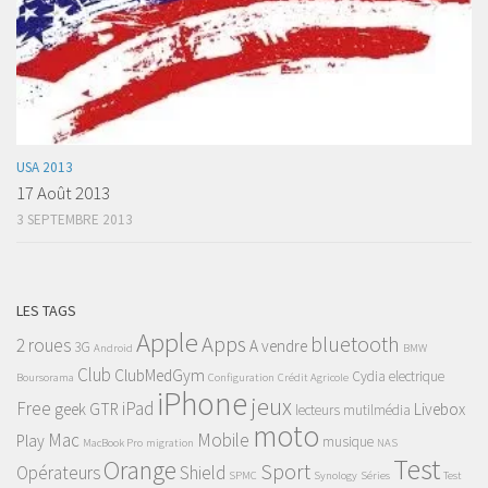
USA 2013
17 Août 2013
3 SEPTEMBRE 2013
LES TAGS
Apple
Apps
bluetooth
2 roues
A vendre
3G
Android
BMW
Club
ClubMedGym
Cydia
electrique
Boursorama
Configuration
Crédit Agricole
iPhone
jeux
Free
iPad
geek
GTR
Livebox
lecteurs mutilmédia
moto
Mac
Mobile
Play
musique
MacBook Pro
migration
NAS
Test
Orange
Sport
Opérateurs
Shield
SPMC
Synology
Séries
Test