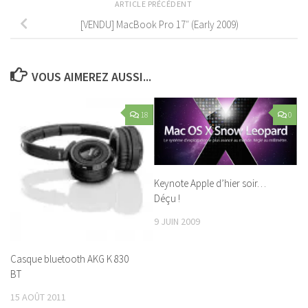
ARTICLE PRÉCÉDENT
[VENDU] MacBook Pro 17″ (Early 2009)
VOUS AIMEREZ AUSSI...
18
0
Keynote Apple d’hier soir…
Déçu !
9 JUIN 2009
Casque bluetooth AKG K 830
BT
15 AOÛT 2011