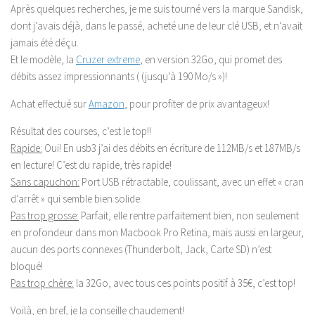
Après quelques recherches, je me suis tourné vers la marque Sandisk,
dont j’avais déjà, dans le passé, acheté une de leur clé USB, et n’avait
jamais été déçu.
Et le modèle, la
Cruzer extreme
, en version 32Go, qui promet des
débits assez impressionnants ( (jusqu’à 190 Mo/s »)!
Achat effectué sur
Amazon
, pour profiter de prix avantageux!
Résultat des courses, c’est le top!!
Rapide:
Oui! En usb3 j’ai des débits en écriture de 112MB/s et 187MB/s
en lecture! C’est du rapide, très rapide!
Sans capuchon:
Port USB rétractable, coulissant, avec un effet « cran
d’arrêt » qui semble bien solide.
Pas trop grosse:
Parfait, elle rentre parfaitement bien, non seulement
en profondeur dans mon Macbook Pro Retina, mais aussi en largeur,
aucun des ports connexes (Thunderbolt, Jack, Carte SD) n’est
bloqué!
Pas trop chère:
la 32Go, avec tous ces points positif à 35€, c’est top!
Voilà, en bref, je la conseille chaudement!