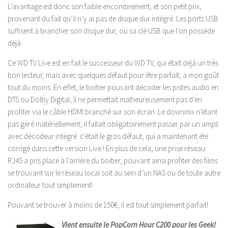
L’avantage est donc son faible encombrement, et son petit prix,
provenant du fait qu’il n’y ai pas de disque dur intégré. Les ports USB
suffisent à brancher son disque dur, ou sa clé USB que l’on possède
déjà.
Ce WD TV Live est en fait le successeur du WD TV, qui était déjà un très
bon lecteur, mais avec quelques défaut pour être parfait, a mon goût
tout du moins. En effet, le boitier pouvant décoder les pistes audio en
DTS ou Dolby Digital, il ne permettait malheureusement pas d’en
profiter via le câble HDMI branché sur son écran. Le downmix n’étant
pas géré matériellement, il fallait obligatoirement passer par un ampli
avec décodeur intégré. c’était le gros défaut, qui a maintenant été
corrigé dans cette version Live ! En plus de cela, une prise réseau
RJ45 a pris place à l’arrière du boitier, pouvant ainsi profiter des films
se trouvant sur le réseau local soit au sein d’un NAS ou de toute autre
ordinateur tout simplement!
Pouvant se trouver à moins de 150€, il est tout simplement parfait!
Vient ensuite le PopCorn Hour C200 pour les Geek!