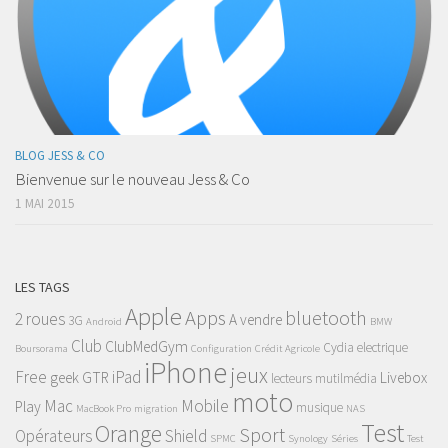
BLOG JESS & CO
Bienvenue sur le nouveau Jess & Co
1 MAI 2015
LES TAGS
Apple
Apps
bluetooth
2 roues
A vendre
3G
Android
BMW
Club
ClubMedGym
Cydia
electrique
Boursorama
Configuration
Crédit Agricole
iPhone
jeux
Free
iPad
geek
GTR
Livebox
lecteurs mutilmédia
moto
Mac
Mobile
Play
musique
MacBook Pro
migration
NAS
Test
Orange
Sport
Opérateurs
Shield
SPMC
Synology
Séries
Test