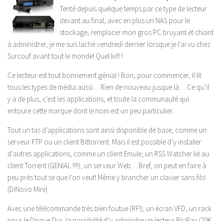
Tenté depuis quelque temps par ce type de lecteur
devant au final, avec en plus un NAS pour le
stockage, remplacer mon gros PC bruyant et chiant
à administrer, je me suis laché vendredi dernier lorsque je l’ai vu chez
Surcouf avant tout le monde! Quel kiff !
Ce lecteur est tout bonnement génial ! Bon, pour commencer, il lit
tous les types de média aussi… Rien de nouveau jusque là… Ce qu’il
y a de plus, c’est les applications, et toute la communauté qui
entoure cette marque dont le nom est un peu particulier.
Tout un tas d’applications sont ainsi disponible de base, comme un
serveur FTP ou un client Bittorrent. Mais il est possible d’y installer
d’autres applications, comme un client Emule, un RSS Watcher lié au
client Torrent (GENIAL !!!!), un serveur Web… Bref, on peut en faire à
peu près tout se que l’on veut! Même y brancher un clavier sans fils!
(DiNovo Mini)
Avec une télécommande très bien foutue (RF!), un écran VFD, un rack
pour le Disque Dur, la possibilité d’y adjoindre un lecteur BluRay (70€