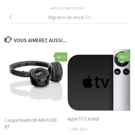
ARTICLE PRÉCÉDENT
Migration de Jess & Co !
VOUS AIMEREZ AUSSI...
18
10
Apple TV 3, le test!
Casque bluetooth AKG K 830
BT
7 JUIN 2012