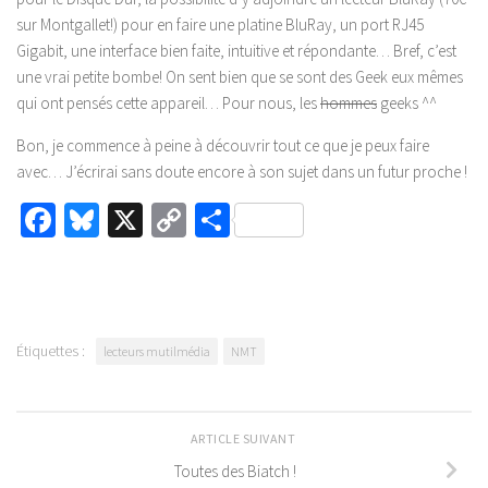
sur Montgallet!) pour en faire une platine BluRay, un port RJ45
Gigabit, une interface bien faite, intuitive et répondante… Bref, c’est
une vrai petite bombe! On sent bien que se sont des Geek eux mêmes
qui ont pensés cette appareil… Pour nous, les
hommes
geeks ^^
Bon, je commence à peine à découvrir tout ce que je peux faire
avec… J’écrirai sans doute encore à son sujet dans un futur proche !
Facebook
Bluesky
X
Copy
Partager
Link
Étiquettes :
lecteurs mutilmédia
NMT
ARTICLE SUIVANT
Toutes des Biatch !