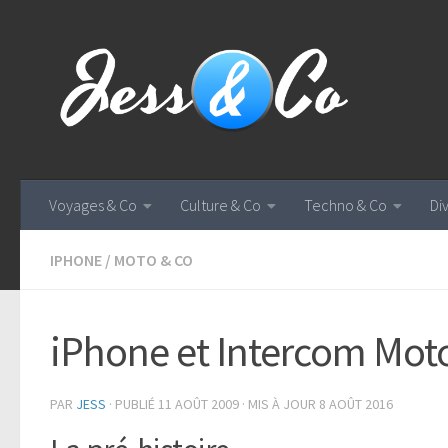
Skip to content
Voyages & Co
Culture & Co
Techno & Co
Di
IPHONE
/
MOTO & CO
iPhone et Intercom Moto
PAR
JESS
· PUBLIÉ
11 AOÛT 2009
· MIS À JOUR
8 AOÛT 2016