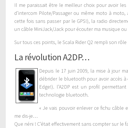
Il me paraissait être le meilleur choix pour avoir le
d’intercom Pilote/Passager ou même moto à moto, a
cette fois sans passer par le GPS!), la radio direct
un câble MiniJack/Jack pour écouter ma musique ou
Sur tous ces points, le Scala Rider Q2 rempli son rôle 
La révolution A2DP…
Depuis le 17 juin 2009, la mise à jour m
débrider le bluetooth pour avoir accès 
Edge!). l’A2DP est un profil permettant
technologie bluetooth.
« Je vais pouvoir enlever ce fichu câbl
me dis-je…
Que néni ! C’était effectivement sans compter sur le 