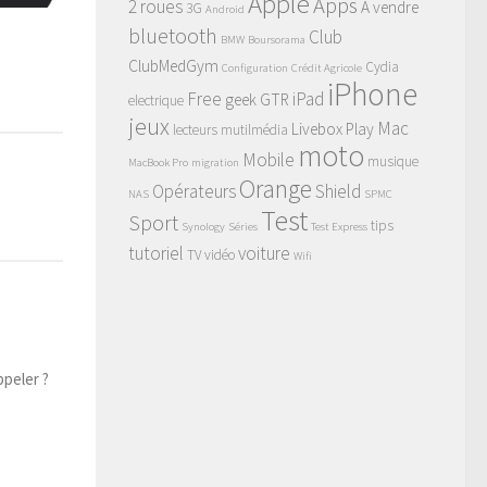
Apple
Apps
2 roues
A vendre
3G
Android
bluetooth
Club
BMW
Boursorama
ClubMedGym
Cydia
Configuration
Crédit Agricole
iPhone
Free
iPad
geek
GTR
electrique
jeux
Mac
Livebox Play
lecteurs mutilmédia
moto
Mobile
musique
MacBook Pro
migration
Orange
Opérateurs
Shield
NAS
SPMC
Test
Sport
tips
Synology
Séries
Test Express
tutoriel
voiture
TV
vidéo
Wifi
ppeler ?