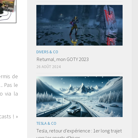
DIVERS & CO
Returnal, mon GOTY 2023
26 AOÛT 2024
ermis de
… Pas le
o via la
asts ! »
TESLA & CO
Tesla, retour d’expérience : 1er long trajet
vers les sports d’hiver