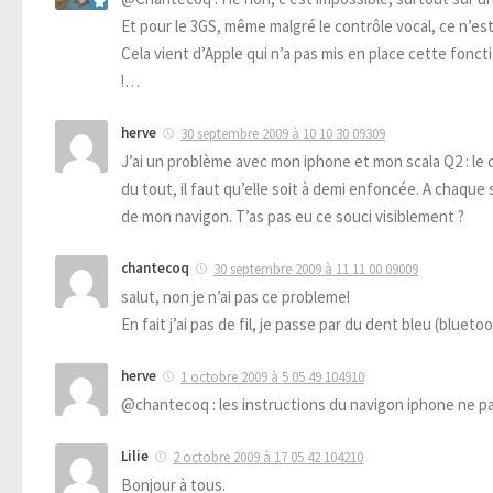
Et pour le 3GS, même malgré le contrôle vocal, ce n’es
Cela vient d’Apple qui n’a pas mis en place cette foncti
!…
herve
30 septembre 2009 à 10 10 30 09309
J’ai un problème avec mon iphone et mon scala Q2 : le 
du tout, il faut qu’elle soit à demi enfoncée. A chaqu
de mon navigon. T’as pas eu ce souci visiblement ?
chantecoq
30 septembre 2009 à 11 11 00 09009
salut, non je n’ai pas ce probleme!
En fait j’ai pas de fil, je passe par du dent bleu (blueto
herve
1 octobre 2009 à 5 05 49 104910
@chantecoq : les instructions du navigon iphone ne p
Lilie
2 octobre 2009 à 17 05 42 104210
Bonjour à tous.