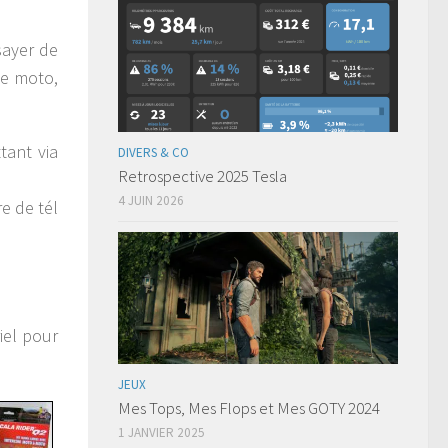
sayer de
ue moto,
tant via
DIVERS & CO
Retrospective 2025 Tesla
4 JUIN 2026
e de tél
iel pour
JEUX
Mes Tops, Mes Flops et Mes GOTY 2024
1 JANVIER 2025