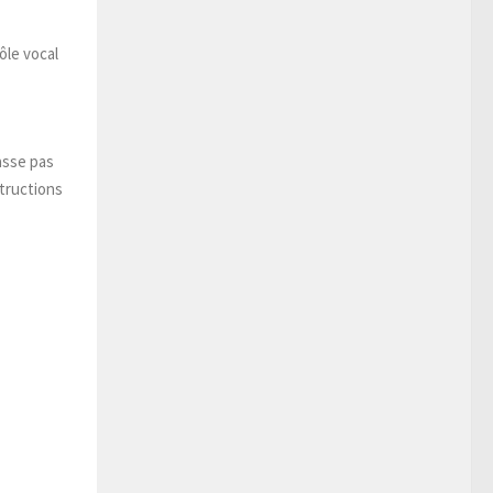
ôle vocal
asse pas
structions