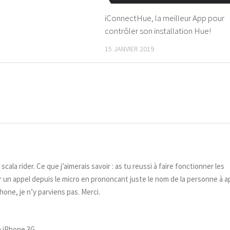
iConnectHue, la meilleur App pour
contrôler son installation Hue!
15 JANVIER 2019
ala rider. Ce que j’aimerais savoir : as tu reussi à faire fonctionner les
er un appel depuis le micro en prononcant juste le nom de la personne à a
hone, je n’y parviens pas. Merci.
n iPhone 3G.