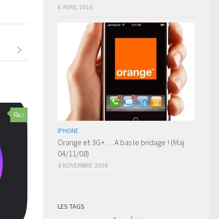
6 AVRIL 2016
2
IPHONE
Orange et 3G+… A bas le bridage ! (Maj
04/11/08)
4 NOVEMBRE 2008
LES TAGS