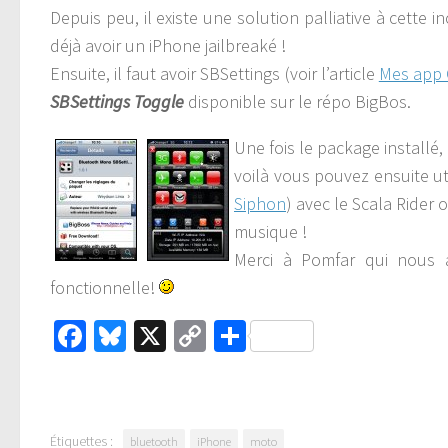
Depuis peu, il existe une solution palliative à cette i
déjà avoir un iPhone jailbreaké !
Ensuite, il faut avoir SBSettings (voir l’article
Mes app 
SBSettings Toggle
disponible sur le répo BigBos.
Une fois le package installé, 
voilà vous pouvez ensuite ut
Siphon
) avec le Scala Rider
musique !
Merci à Pomfar qui nous 
fonctionnelle!
Facebook
Bluesky
X
Copy
Partager
Link
Étiquettes :
bluetooth
iPhone
moto