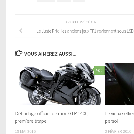
ARTICLE PRÉCÉDENT
Le Juste Prix : les anciens jeux TF1 reviennent sous LSD
VOUS AIMEREZ AUSSI...
5
Débridage officiel de mon GTR 1400,
Le vieux sellie
première étape
perso!
18 MAI 2016
2 FÉVRIER 2010