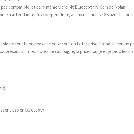
t pas compatible, et ce ni même via le Kit Bluetooth N-Com de Nolan.
on. En attendant qu’ils corrigent le tir, au moins sur les 3GS avec le contr
cable ne fonctionne pas correctement en fait la prise à fond, le son ne p
e soubresaut sur nos routes de campagne, la prise bouge et je perd les in
oth)
assent pas en bluetooth