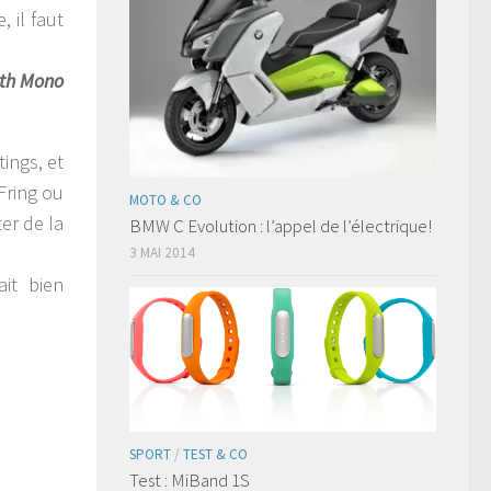
, il faut
th Mono
tings, et
Fring ou
MOTO & CO
er de la
BMW C Evolution : l’appel de l’électrique!
3 MAI 2014
ait bien
SPORT
/
TEST & CO
Test : MiBand 1S