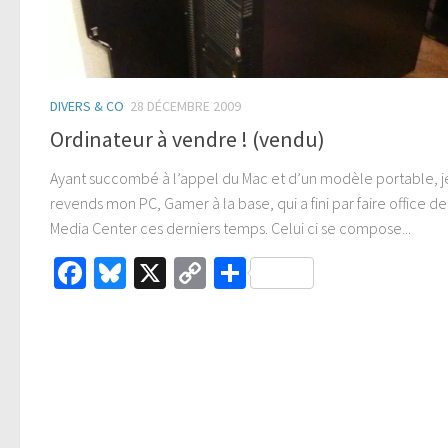
DIVERS & CO
28 DÉCEMBRE 2009
Ordinateur à vendre ! (vendu)
Ayant succombé à l’appel du Mac et d’un modèle portable, j
revends mon PC, Gamer à la base, qui a fini par faire office de
Media Center ces derniers temps. Celui ci se compose...
Facebook
Bluesky
X
Copy
Partager
Link