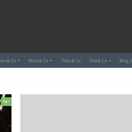
vers & Co
Moto & Co
Tesla & Co
Test & Co
Blog J
0