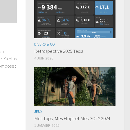
DIVERS & CO
Retrospective 2025 Tesla
on
4 JUIN 2026
. Ya plus
compose :
JEUX
Mes Tops, Mes Flops et Mes GOTY 2024
1 JANVIER 2025