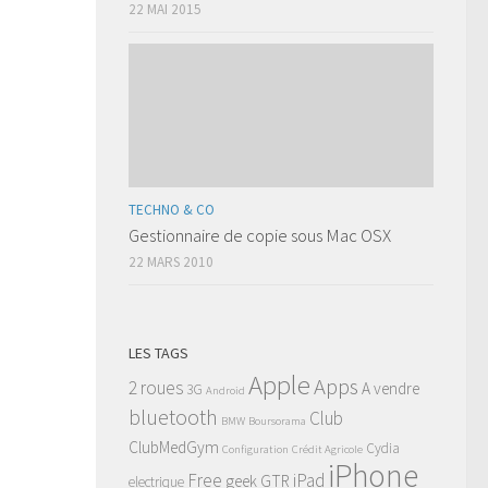
22 MAI 2015
TECHNO & CO
Gestionnaire de copie sous Mac OSX
22 MARS 2010
LES TAGS
Apple
Apps
2 roues
A vendre
3G
Android
bluetooth
Club
BMW
Boursorama
ClubMedGym
Cydia
Configuration
Crédit Agricole
iPhone
Free
iPad
geek
GTR
electrique