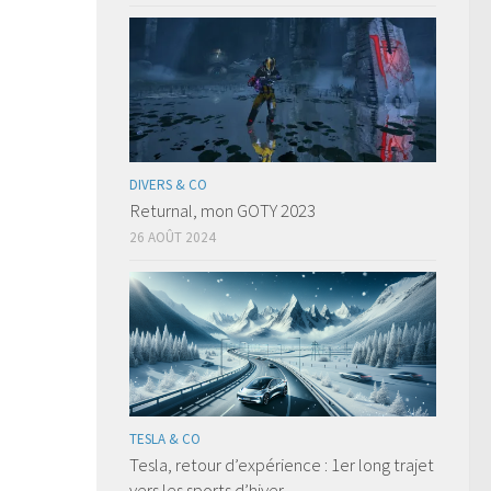
DIVERS & CO
Returnal, mon GOTY 2023
26 AOÛT 2024
TESLA & CO
Tesla, retour d’expérience : 1er long trajet
vers les sports d’hiver