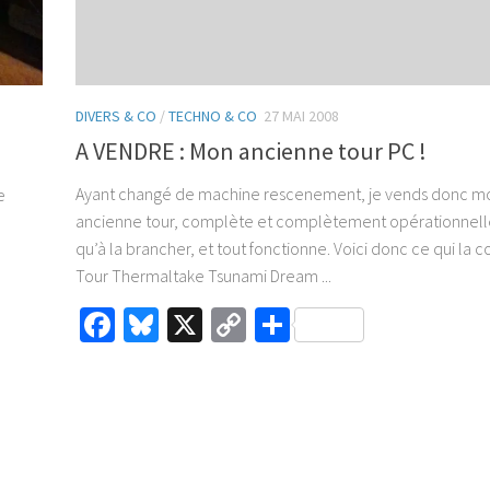
DIVERS & CO
/
TECHNO & CO
27 MAI 2008
A VENDRE : Mon ancienne tour PC !
Ayant changé de machine rescenement, je vends donc m
e
ancienne tour, complète et complètement opérationnelle
qu’à la brancher, et tout fonctionne. Voici donc ce qui la 
Tour Thermaltake Tsunami Dream ...
Facebook
Bluesky
X
Copy
Partager
Link