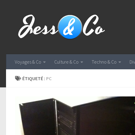
Skip to content
Voyages & Co
Culture & Co
Techno & Co
Di
ÉTIQUETÉ :
PC