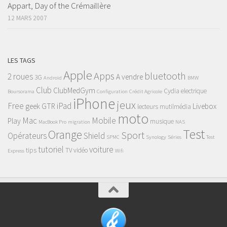
Appart, Day of the Crémaillère
12 MARS 2007
LES TAGS
Apple
Apps
bluetooth
2 roues
A vendre
3G
Android
BMW
Club
ClubMedGym
Cydia
electrique
Boursorama
Configuration
Crédit Agricole
iPhone
jeux
Free
iPad
geek
GTR
Livebox
lecteurs mutilmédia
moto
Mac
Mobile
Play
musique
MacBook Pro
migration
NAS
Test
Orange
Sport
Opérateurs
Shield
SPMC
Synology
Séries
Test
tutoriel
voiture
tips
TV
vidéo
Express
Wifi