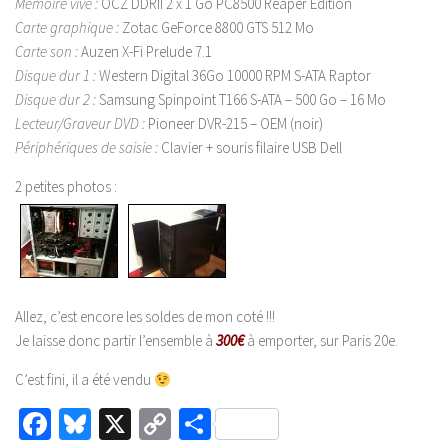
Mémoire vive :
OCZ DDRII 2 x 1 Go PC8500 Reaper Edition
Carte graphique :
Zotac GeForce 8800 GTS 512 Mo
Carte son :
Auzen X-Fi Prelude 7.1
Disque dur 1 :
Western Digital 36Go 10000 RPM S-ATA Raptor
Disque dur 2 :
Samsung Spinpoint T166 S-ATA – 500 Go – 16 Mo
Lecteur/Graveur DVD :
Pioneer DVR-215 – OEM (noir)
Périphériques de saisie :
Clavier + souris filaire USB Dell
2 petites photos :
Allez, c’est encore les soldes de mon coté !!!
Je laisse donc partir l’ensemble à
300
€
à emporter, sur Paris 20e.
C’est fini, il a été vendu
Facebook
Bluesky
X
Copy
Partager