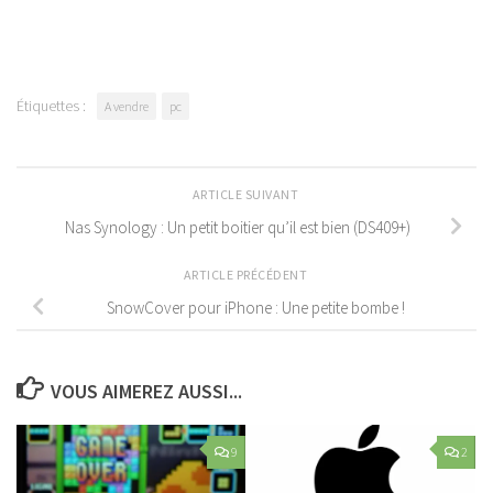
Link
Étiquettes :
A vendre
pc
ARTICLE SUIVANT
Nas Synology : Un petit boitier qu’il est bien (DS409+)
ARTICLE PRÉCÉDENT
SnowCover pour iPhone : Une petite bombe !
VOUS AIMEREZ AUSSI...
9
2