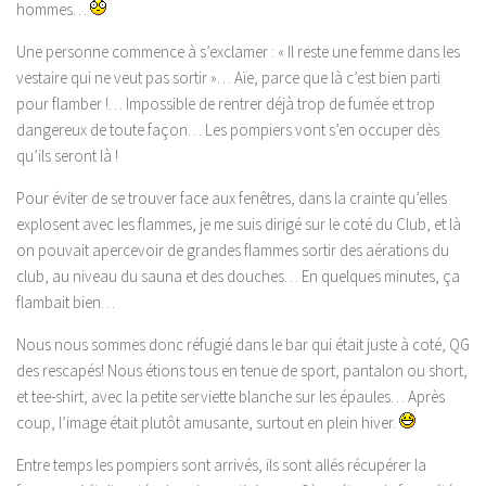
hommes…
Une personne commence à s’exclamer : « Il reste une femme dans les
vestaire qui ne veut pas sortir »… Aïe, parce que là c’est bien parti
pour flamber !… Impossible de rentrer déjà trop de fumée et trop
dangereux de toute façon… Les pompiers vont s’en occuper dès
qu’ils seront là !
Pour éviter de se trouver face aux fenêtres, dans la crainte qu’elles
explosent avec les flammes, je me suis dirigé sur le coté du Club, et là
on pouvait apercevoir de grandes flammes sortir des aérations du
club, au niveau du sauna et des douches… En quelques minutes, ça
flambait bien…
Nous nous sommes donc réfugié dans le bar qui était juste à coté, QG
des rescapés! Nous étions tous en tenue de sport, pantalon ou short,
et tee-shirt, avec la petite serviette blanche sur les épaules… Après
coup, l’image était plutôt amusante, surtout en plein hiver.
Entre temps les pompiers sont arrivés, ils sont allés récupérer la