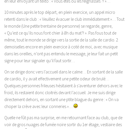
en leur envoyant un texto : « Vous êtes où les feignasses ?! »…
10 minutes après le top départ, en plein exercice, un appel micro
retenti dans le club : « Veuillez évacuer le club immédiatement »… Tout
le monde (Une petite trentaine de personne) se regarde, genre,
« Qu’est ce qu’ils nous font chier à 8h du mat?! ». Pas fous tout de
même, tout le monde se dirige vers la sortie de la salle de cardio. 2
demoiselles encore en plein exercice à coté de moi, avec musique
dans les oreilles, n’ont pas entendu le message, je leur fait un petit
signe pour leur signaler qu’il faut sortir…
On se dirige donc vers l’accueil dans le calme… En sortant de la salle
de cardio, il y avait effectivement une petite odeur de brulé…
Quelques personnes frileuses hésitaient à s’aventurer dehors avec le
froid, ils restaient donc cloitrés devant l’accueil. Je me suis dirige
directement dehors, en sortant une ptite blague du genre : « On va
choper la crève avec leur conneries »…
Quelle ne fût pas ma surprise, en me retournant face au club, que de
voir de gros nuages de fumée noire sortir du 1er étage, vestiaire des