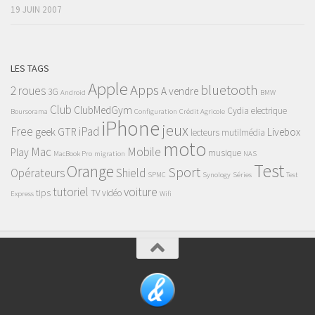
19 JUIN 2007
LES TAGS
Apple
Apps
bluetooth
2 roues
A vendre
3G
Android
BMW
Club
ClubMedGym
Cydia
electrique
Boursorama
Configuration
Crédit Agricole
iPhone
jeux
Free
iPad
geek
GTR
Livebox
lecteurs mutilmédia
moto
Mac
Mobile
Play
musique
MacBook Pro
migration
NAS
Test
Orange
Sport
Opérateurs
Shield
SPMC
Synology
Séries
Test
tutoriel
voiture
tips
TV
vidéo
Express
Wifi