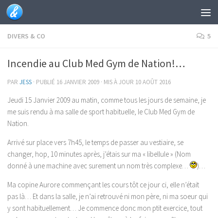
Skip to content
DIVERS & CO
5
Incendie au Club Med Gym de Nation!…
PAR
JESS
· PUBLIÉ
16 JANVIER 2009
· MIS À JOUR
10 AOÛT 2016
Jeudi 15 Janvier 2009 au matin, comme tous les jours de semaine, je
me suis rendu à ma salle de sport habituelle, le Club Med Gym de
Nation.
Arrivé sur place vers 7h45, le temps de passer au vestiaire, se
changer, hop, 10 minutes après, j’étais sur ma « libellule » (Nom
donné à une machine avec surement un nom très complexe…
)…
Ma copine Aurore commençant les cours tôt ce jour ci, elle n’était
pas là… Et dans la salle, je n’ai retrouvé ni mon père, ni ma soeur qui
y sont habituellement… Je commence donc mon ptit exercice, tout