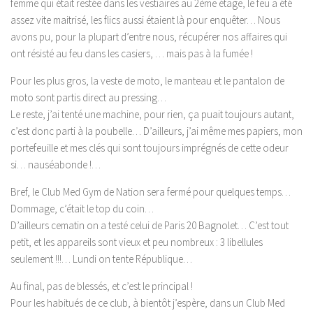
femme qui était restée dans les vestiaires au 2ème étage, le feu a été
assez vite maitrisé, les flics aussi étaient là pour enquêter… Nous
avons pu, pour la plupart d’entre nous, récupérer nos affaires qui
ont résisté au feu dans les casiers, … mais pas à la fumée !
Pour les plus gros, la veste de moto, le manteau et le pantalon de
moto sont partis direct au pressing…
Le reste, j’ai tenté une machine, pour rien, ça puait toujours autant,
c’est donc parti à la poubelle… D’ailleurs, j’ai même mes papiers, mon
portefeuille et mes clés qui sont toujours imprégnés de cette odeur
si… nauséabonde !…
Bref, le Club Med Gym de Nation sera fermé pour quelques temps…
Dommage, c’était le top du coin…
D’ailleurs cematin on a testé celui de Paris 20 Bagnolet… C’est tout
petit, et les appareils sont vieux et peu nombreux : 3 libellules
seulement !!!… Lundi on tente République…
Au final, pas de blessés, et c’est le principal !
Pour les habitués de ce club, à bientôt j’espère, dans un Club Med