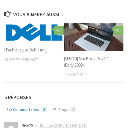
VOUS AIMEREZ AUSSI...
7
0
N’achetez pas Dell !!! (maj)
[VENDU] MacBook Pro 17″
25 SEPTEMBRE 2007
(Early 2009)
12 AOÛT 2012
5 RÉPONSES
Commentaires
3
Pings
2
Nico75
19 janvier 2009 à 11 11 07 01071