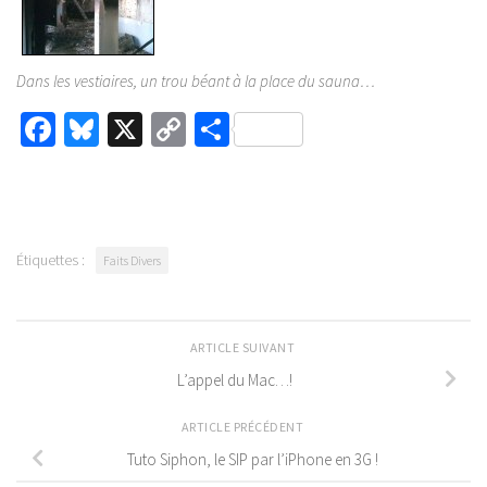
Dans les vestiaires, un trou béant à la place du sauna…
Facebook
Bluesky
X
Copy
Partager
Link
Étiquettes :
Faits Divers
ARTICLE SUIVANT
L’appel du Mac…!
ARTICLE PRÉCÉDENT
Tuto Siphon, le SIP par l’iPhone en 3G !