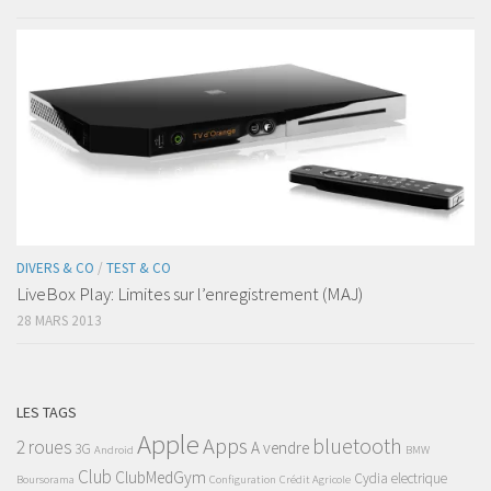
DIVERS & CO
/
TEST & CO
LiveBox Play: Limites sur l’enregistrement (MAJ)
28 MARS 2013
LES TAGS
Apple
Apps
bluetooth
2 roues
A vendre
3G
Android
BMW
Club
ClubMedGym
Cydia
electrique
Boursorama
Configuration
Crédit Agricole