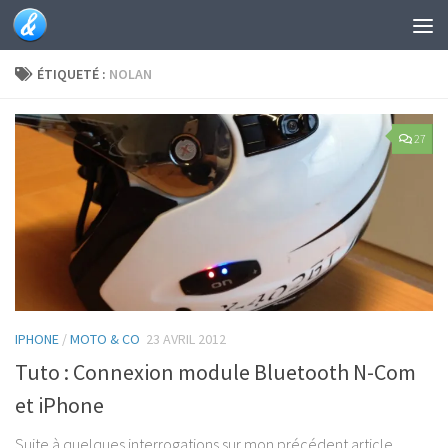
Skip to content
ÉTIQUETÉ :
NOLAN
27
IPHONE
/
MOTO & CO
23 AVRIL 2012
Tuto : Connexion module Bluetooth N-Com
et iPhone
Suite à quelques interrogations sur mon précédent article