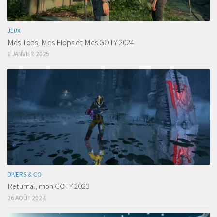
JEUX
Mes Tops, Mes Flops et Mes GOTY 2024
1 JANVIER 2025
DIVERS & CO
Returnal, mon GOTY 2023
26 AOÛT 2024