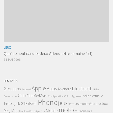
JEUX
Quoi de neuf dans les Jeux Videos cette semaine ? (1)
11 MAI 2006
LES TAGS
Apple
Apps
bluetooth
2 roues
A vendre
3G
Android
BMW
Club
ClubMedGym
Cydia
electrique
Boursorama
Configuration
Crédit Agricole
iPhone
jeux
Free
iPad
geek
GTR
Livebox
lecteurs mutilmédia
moto
Mac
Mobile
Play
musique
MacBook Pro
migration
NAS