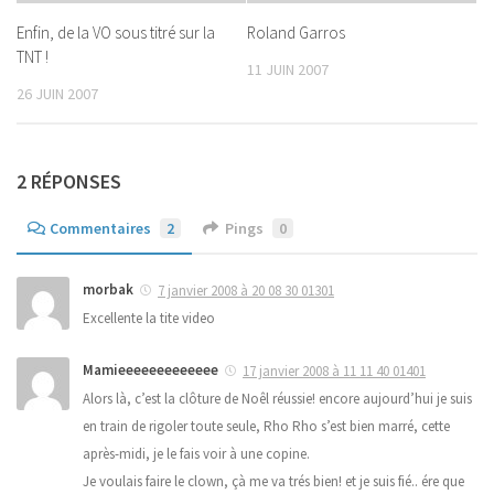
Enfin, de la VO sous titré sur la
Roland Garros
TNT !
11 JUIN 2007
26 JUIN 2007
2 RÉPONSES
Commentaires
2
Pings
0
morbak
7 janvier 2008 à 20 08 30 01301
Excellente la tite video
Mamieeeeeeeeeeeee
17 janvier 2008 à 11 11 40 01401
Alors là, c’est la clôture de Noêl réussie! encore aujourd’hui je suis
en train de rigoler toute seule, Rho Rho s’est bien marré, cette
après-midi, je le fais voir à une copine.
Je voulais faire le clown, çà me va trés bien! et je suis fié.. ére que