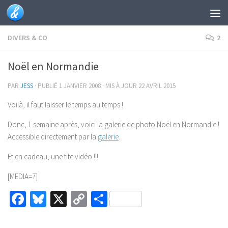
Skip to content
DIVERS & CO
2
Noël en Normandie
PAR
JESS
· PUBLIÉ
1 JANVIER 2008
· MIS À JOUR
22 AVRIL 2015
Voilà, il faut laisser le temps au temps !
Donc, 1 semaine après, voici la galerie de photo Noël en Normandie !
Accessible directement par la
galerie
.
Et en cadeau, une tite vidéo !!!
[MEDIA=7]
Facebook
Bluesky
X
Copy
Partager
Link