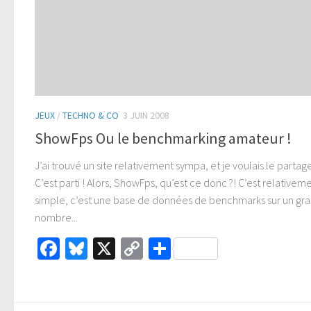
JEUX
/
TECHNO & CO
3 JUIN 2008
ShowFps Ou le benchmarking amateur !
J’ai trouvé un site relativement sympa, et je voulais le parta
C’est parti ! Alors, ShowFps, qu’est ce donc ?! C’est relativem
simple, c’est une base de données de benchmarks sur un gr
nombre...
Facebook
Bluesky
X
Copy
Partager
Link