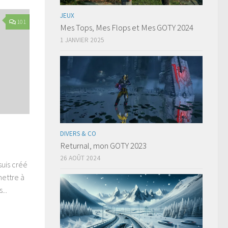
JEUX
101
Mes Tops, Mes Flops et Mes GOTY 2024
1 JANVIER 2025
DIVERS & CO
Returnal, mon GOTY 2023
26 AOÛT 2024
suis créé
mettre à
...