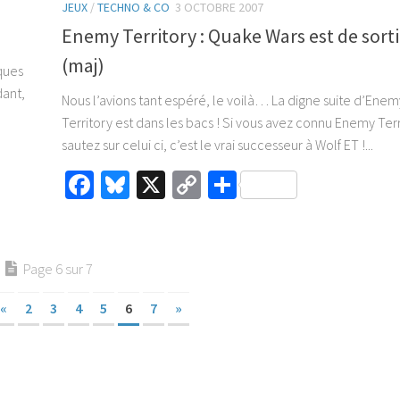
JEUX
/
TECHNO & CO
3 OCTOBRE 2007
Enemy Territory : Quake Wars est de sortie
(maj)
lques
dant,
Nous l’avions tant espéré, le voilà… La digne suite d’Enem
Territory est dans les bacs ! Si vous avez connu Enemy Terr
sautez sur celui ci, c’est le vrai successeur à Wolf ET !...
Facebook
Bluesky
X
Copy
Partager
Link
Page 6 sur 7
«
2
3
4
5
6
7
»