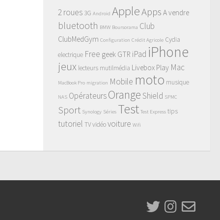
Apple
Apps
2 roues
A vendre
3G
Android
bluetooth
Club
BMW
Boursorama
ClubMedGym
Cydia
Configuration
Crédit Agricole
iPhone
Free
iPad
geek
GTR
electrique
jeux
Mac
Livebox Play
lecteurs mutilmédia
moto
Mobile
musique
MacBook Pro
migration
Orange
Opérateurs
Shield
NAS
SPMC
Test
Sport
tips
Synology
Séries
Test Express
tutoriel
voiture
TV
vidéo
Wifi