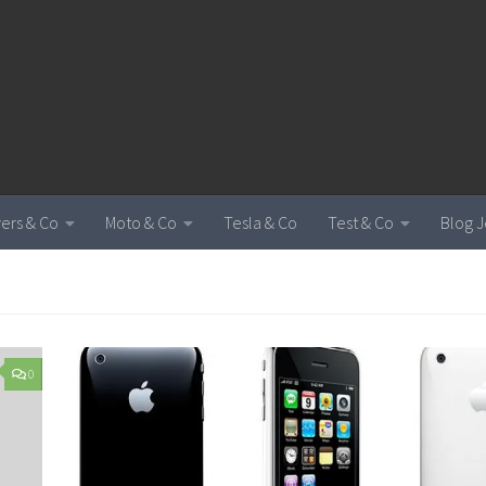
vers & Co
Moto & Co
Tesla & Co
Test & Co
Blog J
0