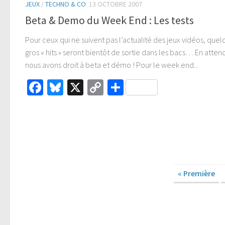
JEUX
/
TECHNO & CO
13 OCTOBRE 2007
Beta & Demo du Week End : Les tests
Pour ceux qui ne suivent pas l’actualité des jeux vidéos, que
gros « hits » seront bientôt de sortie dans les bacs… En atten
nous avons droit à beta et démo ! Pour le week end...
Facebook
Bluesky
X
Copy
Partager
Link
« Première