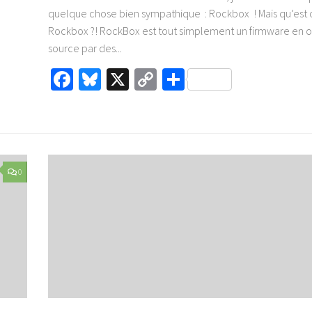
quelque chose bien sympathique : Rockbox ! Mais qu’est 
Rockbox ?! RockBox est tout simplement un firmware en 
source par des...
Facebook
Bluesky
X
Copy
Partager
Link
0