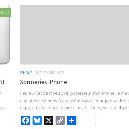
112
IPHONE
4 DÉCEMBRE 2007
Sonneries iPhone
?!
Heureux (et c’est peu dire) possesseur d’un iPhone, je me 
r
quelques sonneries. Alors, je me suis dit pourquoi pas les 
dispo, ça peut toujours faire plaisir !… Donc, voici quelques
 ça
Facebook
Bluesky
X
Copy
Partager