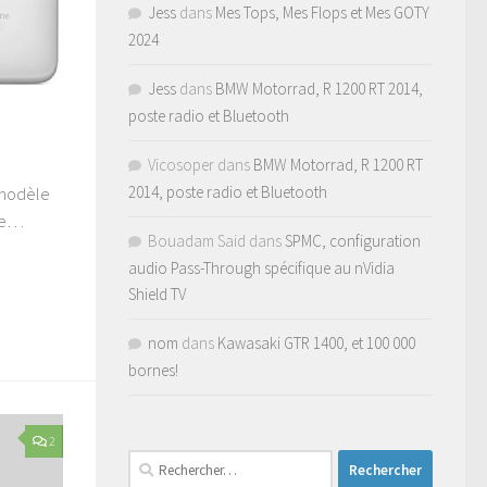
Jess
dans
Mes Tops, Mes Flops et Mes GOTY
2024
Jess
dans
BMW Motorrad, R 1200 RT 2014,
poste radio et Bluetooth
Vicosoper
dans
BMW Motorrad, R 1200 RT
2014, poste radio et Bluetooth
e modèle
lle…
Bouadam Said
dans
SPMC, configuration
audio Pass-Through spécifique au nVidia
Shield TV
nom
dans
Kawasaki GTR 1400, et 100 000
bornes!
2
Rechercher :