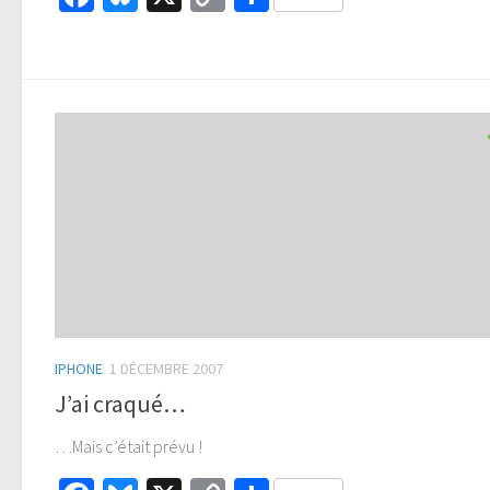
Link
IPHONE
1 DÉCEMBRE 2007
J’ai craqué…
…Mais c’était prévu !