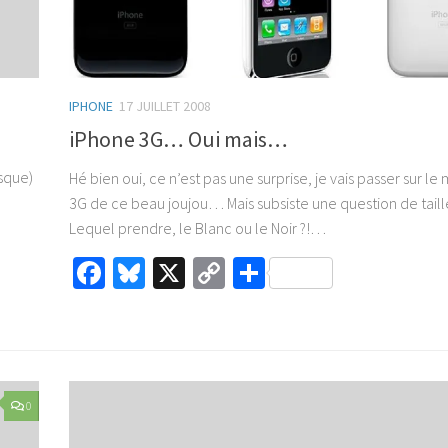
IPHONE
17 JUILLET 2008
iPhone 3G… Oui mais…
esque)
Hé bien oui, ce n’est pas une surprise, je vais passer sur l
3G de ce beau joujou… Mais subsiste une question de tai
Lequel prendre, le Blanc ou le Noir ?!…
Facebook
Bluesky
X
Copy
Partager
Link
0