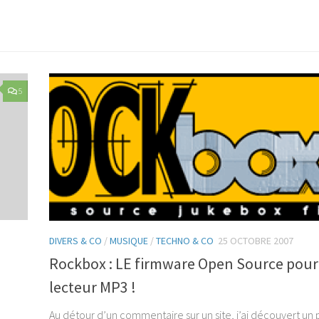
Link
5
DIVERS & CO
/
MUSIQUE
/
TECHNO & CO
25 OCTOBRE 2007
Rockbox : LE firmware Open Source pour
lecteur MP3 !
Au détour d’un commentaire sur un site, j’ai découvert un p