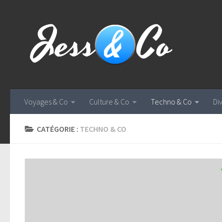
Skip to content
Voyages & Co
Culture & Co
Techno & Co
Di
CATÉGORIE :
TECHNO & CO