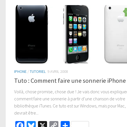
IPHONE
/
TUTORIEL
9 AVRIL 2008
Tuto : Comment faire une sonnerie iPhone 
Voilà, chose promise, chose due ! Je vais donc vous explique
comment faire une sonnerie à partir d’une chanson de votre
bibliothèque iTunes. Ce tuto est sur Windows, mais pour Mac,
devrait être...
Facebook
Bluesky
X
Copy
Partager