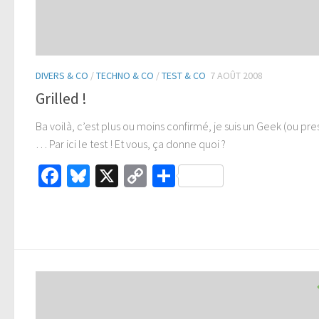
DIVERS & CO
/
TECHNO & CO
/
TEST & CO
7 AOÛT 2008
Grilled !
Ba voilà, c’est plus ou moins confirmé, je suis un Geek (ou pr
… Par ici le test ! Et vous, ça donne quoi ?
Facebook
Bluesky
X
Copy
Partager
Link