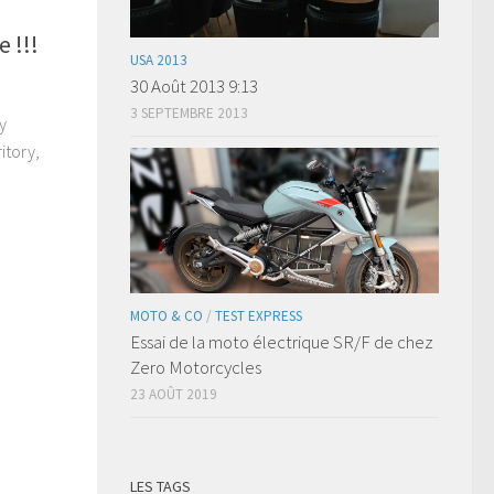
 !!!
USA 2013
30 Août 2013 9:13
3 SEPTEMBRE 2013
y
itory,
MOTO & CO
/
TEST EXPRESS
Essai de la moto électrique SR/F de chez
Zero Motorcycles
23 AOÛT 2019
LES TAGS