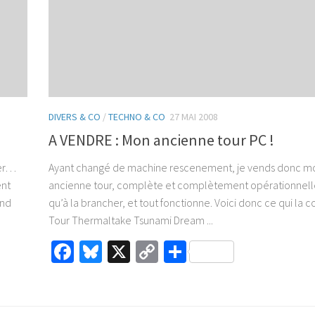
DIVERS & CO
/
TECHNO & CO
27 MAI 2008
A VENDRE : Mon ancienne tour PC !
ger…
Ayant changé de machine rescenement, je vends donc m
ent
ancienne tour, complète et complètement opérationnelle
and
qu’à la brancher, et tout fonctionne. Voici donc ce qui la 
Tour Thermaltake Tsunami Dream ...
Facebook
Bluesky
X
Copy
Partager
Link