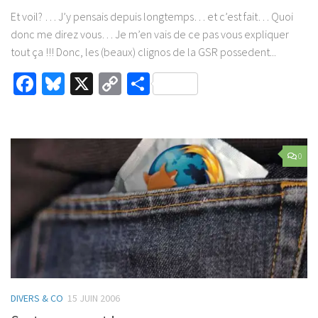
Et voil? … J’y pensais depuis longtemps… et c’est fait… Quoi
donc me direz vous… Je m’en vais de ce pas vous expliquer
tout ça !!! Donc, les (beaux) clignos de la GSR possedent...
Facebook
Bluesky
X
Copy
Partager
Link
0
DIVERS & CO
15 JUIN 2006