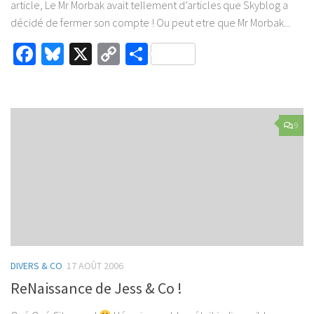
article, Le Mr Morbak avait tellement d’articles que Skyblog a
décidé de fermer son compte ! Ou peut etre que Mr Morbak...
Facebook
Bluesky
X
Copy
Partager
Link
9
DIVERS & CO
17 AOÛT 2006
ReNaissance de Jess & Co !