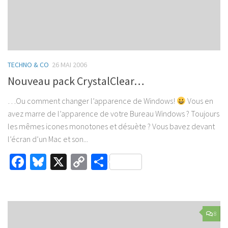
TECHNO & CO
26 MAI 2006
Nouveau pack CrystalClear…
…Ou comment changer l’apparence de Windows!
Vous en
avez marre de l’apparence de votre Bureau Windows ? Toujours
les mêmes icones monotones et désuète ? Vous bavez devant
l’écran d’un Mac et son...
Facebook
Bluesky
X
Copy
Partager
Link
8