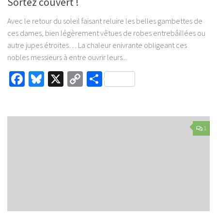
Sortez couvert !
Avec le retour du soleil faisant reluire les belles gambettes de
ces dames, bien légèrement vêtues de robes entrebâillées ou
autre jupes étroites… La chaleur enivrante obligeant ces
nobles messieurs à entre ouvrir leurs...
Facebook
Bluesky
X
Copy
Partager
Link
1