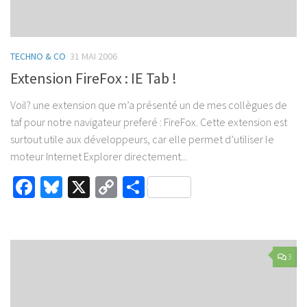
TECHNO & CO
31 MAI 2006
Extension FireFox : IE Tab !
Voil? une extension que m’a présenté un de mes collègues de
taf pour notre navigateur preferé : FireFox. Cette extension est
surtout utile aux développeurs, car elle permet d’utiliser le
moteur Internet Explorer directement...
Facebook
Bluesky
X
Copy
Partager
Link
3