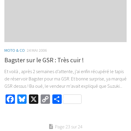
MOTO & CO
24 MAI 2006
Bagster sur le GSR : Très cuir !
Et voilà , après 2 semaines d’attente, j’ai enfin récupéré le tapis
de réservoir Bagster pour ma GSR. Et bonne surprise, ya marqué
GSR dessus ! Ba oué, le vendeur m’avait expliqué que Suzuki...
Facebook
Bluesky
X
Copy
Partager
Link
Page 23 sur 24