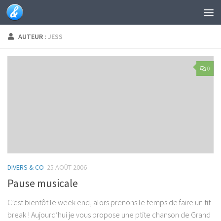
Skip to content
AUTEUR :
JESS
0
DIVERS & CO
25 AOÛT 2006
Pause musicale
C’est bientôt le week end, alors prenons le temps de faire un tit
break ! Aujourd’hui je vous propose une ptite chanson de Grand