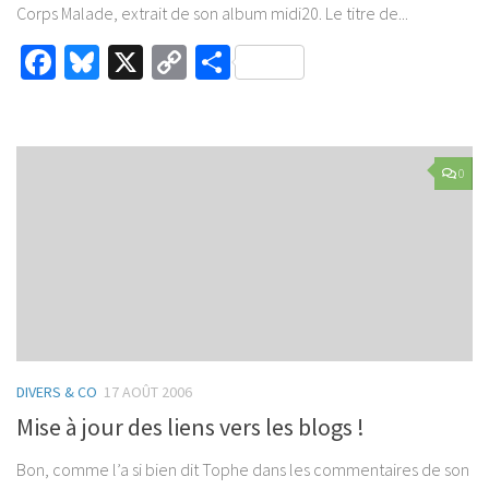
Corps Malade, extrait de son album midi20. Le titre de...
Facebook
Bluesky
X
Copy
Partager
Link
0
DIVERS & CO
17 AOÛT 2006
Mise à jour des liens vers les blogs !
Bon, comme l’a si bien dit Tophe dans les commentaires de son