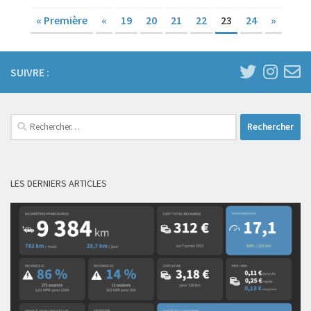
« Première
«
19
20
21
22
23
24
»
SUIVRE :
Rechercher :
LES DERNIERS ARTICLES