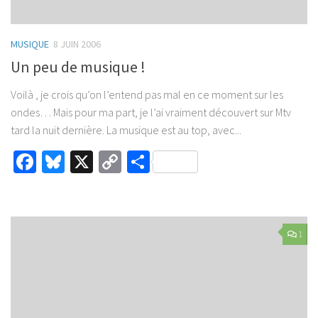
MUSIQUE
8 JUIN 2006
Un peu de musique !
Voilà , je crois qu’on l’entend pas mal en ce moment sur les
ondes… Mais pour ma part, je l’ai vraiment découvert sur Mtv
tard la nuit dernière. La musique est au top, avec...
Facebook
Bluesky
X
Copy
Partager
Link
1