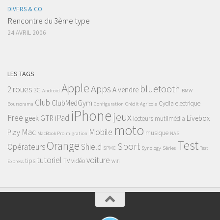
DIVERS & CO
Rencontre du 3ème type
24 AVRIL 2006
LES TAGS
Apple
Apps
bluetooth
2 roues
A vendre
3G
Android
BMW
Club
ClubMedGym
Cydia
electrique
Boursorama
Configuration
Crédit Agricole
iPhone
jeux
Free
iPad
geek
GTR
Livebox
lecteurs mutilmédia
moto
Mac
Mobile
Play
musique
MacBook Pro
migration
NAS
Test
Orange
Sport
Opérateurs
Shield
SPMC
Synology
Séries
Test
tutoriel
voiture
tips
TV
vidéo
Express
Wifi