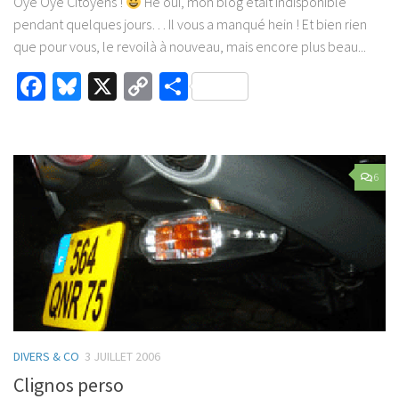
Oyé Oyé Citoyens !
Hé oui, mon blog était indisponible
pendant quelques jours… Il vous a manqué hein ! Et bien rien
que pour vous, le revoilà à nouveau, mais encore plus beau...
Facebook
Bluesky
X
Copy
Partager
Link
6
DIVERS & CO
3 JUILLET 2006
Clignos perso