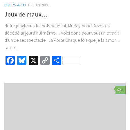
DIVERS & CO
15 JUIN 2006
Jeux de maux…
Notre jongleurs de mots national, Mr Raymond Devos est
décédé aujourd’hui même… Voici donc pour vous un extrait
d’un de ses spectacle : La Porte Chaque fois que je fais mon »
tour »...
Facebook
Bluesky
X
Copy
Partager
Link
1